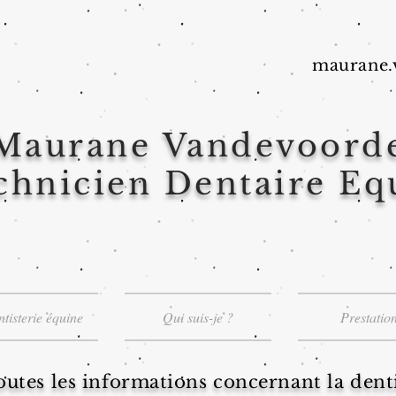
maurane.
Maurane Vandevoord
chnicien Dentaire Eq
tisterie équine
Qui suis-je ?
Prestatio
outes les informations concernant la denti