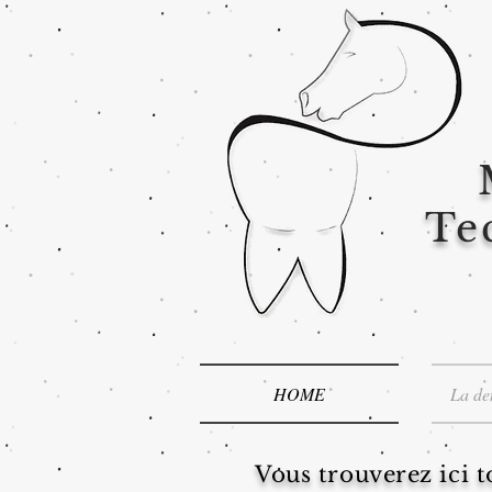
Te
HOME
La den
Vous trouverez ici t