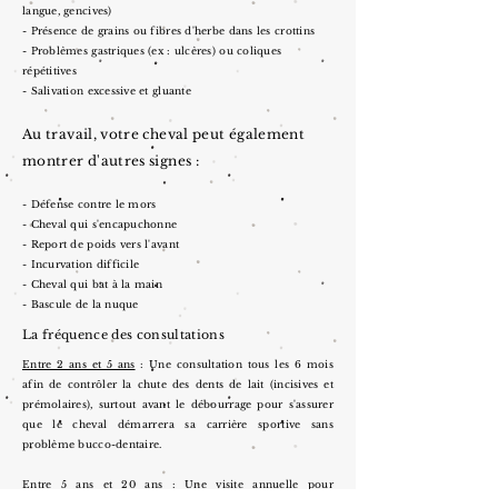
langue, gencives)
- Présence de grains ou fibres d'herbe dans les crottins
- Problèmes gastriques (ex : ulcères) ou coliques
répétitives
- Salivation excessive et gluante
Au travail, votre cheval peut également
montrer d'autres signes :
- Défense contre le mors
​- Cheval qui s'encapuchonne
- Report de poids vers l'avant
- Incurvation difficile
- Cheval qui bat à la main
- Bascule de la nuque
La fréquence des consultations
Entre 2 ans et 5 ans
: Une consultation tous les 6 mois
afin de contrôler la chute des dents de lait (incisives et
prémolaires), surtout avant le débourrage pour s'assurer
que le cheval
démarrera
sa carrière sportive sans
problème bucco-dentaire.
Entre 5 ans et 20 ans
: Une visite annuelle pour